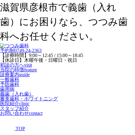
滋賀県彦根市で義歯（入れ
歯）にお困りなら、つつみ歯
科へお任せください。
予約制
0749-24-2363
【診療時間】9:00～12:45 / 15:00～18:45
【休診日】木曜午後・日曜日・祝日
初診の方へ
visit
当院の特徴
feature
診療案内
guide
一般歯科
予防歯科
歯周病
義歯（入れ歯）
審美歯科・ホワイトニング
医院紹介
clinic
スタッフ紹介
お問い合わせ
contact
TOP