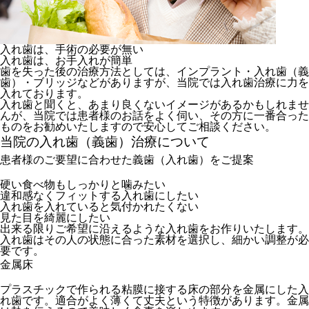
入れ歯は、手術の必要が無い
入れ歯は、お手入れが簡単
歯を失った後の治療方法としては、インプラント・入れ歯（義
歯）・ブリッジなどがありますが、当院では入れ歯治療に力を
入れております。
入れ歯と聞くと、あまり良くないイメージがあるかもしれませ
んが、当院では患者様のお話をよく伺い、その方に一番合った
ものをお勧めいたしますので安心してご相談ください。
当院の入れ歯（義歯）治療について
患者様のご要望に合わせた義歯（入れ歯）をご提案
硬い食べ物もしっかりと噛みたい
違和感なくフィットする入れ歯にしたい
入れ歯を入れていると気付かれたくない
見た目を綺麗にしたい
出来る限りご希望に沿えるような入れ歯をお作りいたします。
入れ歯はその人の状態に合った素材を選択し、細かい調整が必
要です。
金属床
プラスチックで作られる粘膜に接する床の部分を金属にした入
れ歯です。適合がよく薄くて丈夫という特徴があります。金属