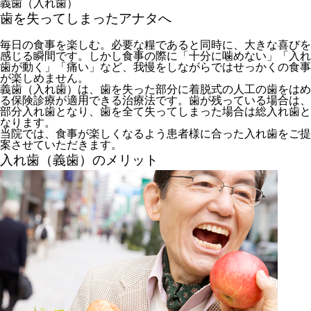
義歯（入れ歯）
歯を失ってしまったアナタへ
毎日の食事を楽しむ。必要な糧であると同時に、大きな喜びを
感じる瞬間です。しかし食事の際に「十分に噛めない」「入れ
歯が動く」「痛い」など、我慢をしながらではせっかくの食事
が楽しめません。
義歯（入れ歯）は、歯を失った部分に着脱式の人工の歯をはめ
る保険診療が適用できる治療法です。歯が残っている場合は、
部分入れ歯となり、歯を全て失ってしまった場合は総入れ歯と
なります。
当院では、食事が楽しくなるよう患者様に合った入れ歯をご提
案させていただきます。
入れ歯（義歯）のメリット